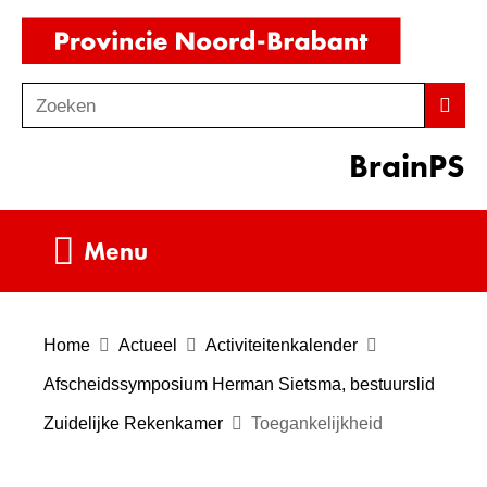
Ga
(naar
naar
homepag
de
Zoeken
Z
Zoek
inhoud
o
BrainPS
e
k
e
Uitklappen
Menu
n
Home
Actueel
Activiteitenkalender
Afscheidssymposium Herman Sietsma, bestuurslid
Zuidelijke Rekenkamer
Toegankelijkheid