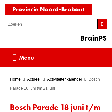
Ga
(naar
naar
homepag
de
Zoeken
Z
Zoek
inhoud
o
BrainPS
e
k
e
Uitklappen
Menu
n
Home
Actueel
Activiteitenkalender
Bosch
Parade 18 juni t/m 21 juni
Bosch Parade 18 juni t/m