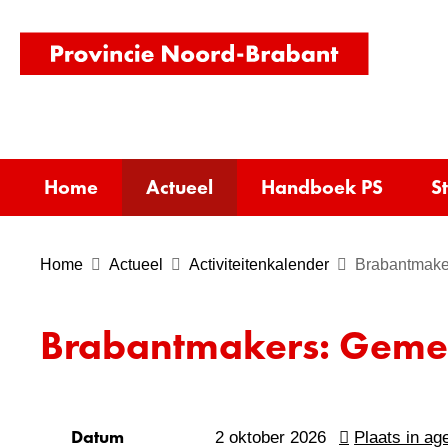
(naar
homepag
Home
Actueel
Handboek PS
S
Home
Actueel
Activiteitenkalender
Brabantmake
Brabantmakers: Gem
Datum
2 oktober 2026
Plaats in ag