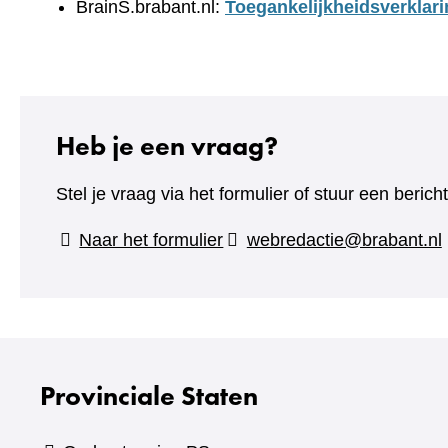
BrainS.brabant.nl:
Toegankelijkheidsverklari
Heb je een vraag?
Stel je vraag via het formulier of stuur een beric
(verwijst
Naar het formulier
webredactie@brabant.nl
naar
een
andere
website)
Provinciale Staten