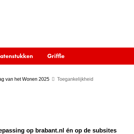
Ga
naar
e)
de
inhoud
tatenstukken
Griffie
ag van het Wonen 2025
Toegankelijkheid
oepassing op brabant.nl én op de subsites