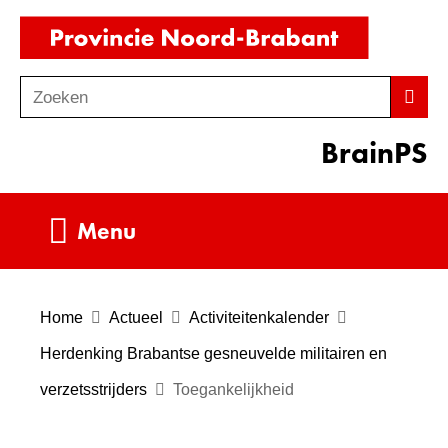
Ga
(naar
naar
homepag
de
Zoeken
Z
Zoek
inhoud
o
BrainPS
e
k
e
Uitklappen
Menu
n
Home
Actueel
Activiteitenkalender
Herdenking Brabantse gesneuvelde militairen en
verzetsstrijders
Toegankelijkheid