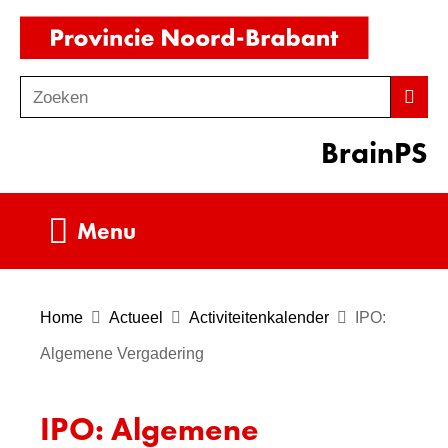
Ga
(naar
naar
homepag
de
Zoeken
Z
Zoek
inhoud
o
BrainPS
e
k
e
Uitklappen
Menu
n
Home
Actueel
Activiteitenkalender
IPO:
Algemene Vergadering
IPO: Algemene