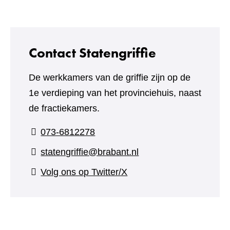
andere
website)
Contact Statengriffie
De werkkamers van de griffie zijn op de
1e verdieping van het provinciehuis, naast
de fractiekamers.
073-6812278
statengriffie@brabant.nl
(verwijst
Volg ons op Twitter/X
naar
een
andere