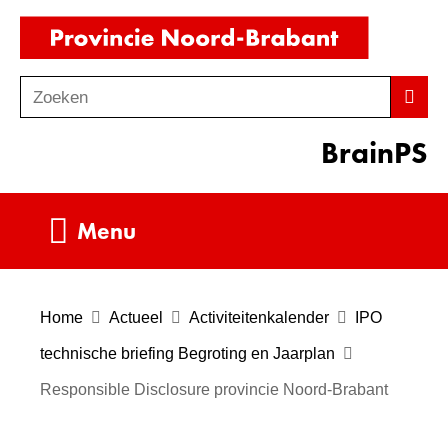
Ga
(naar
naar
homepag
de
Zoeken
Z
Zoek
inhoud
o
BrainPS
e
k
e
Uitklappen
Menu
n
Home
Actueel
Activiteitenkalender
IPO
technische briefing Begroting en Jaarplan
Responsible Disclosure provincie Noord-Brabant