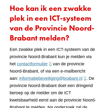
Hoe kan ik een zwakke
plek in een ICT-systeem
van de Provincie Noord-
Brabant melden?
Een zwakke plek in een ICT-systeem van de
provincie Noord-Brabant kun je melden via
(verwijst
het
contactformulier
van de provincie
naar
Noord-Brabant, of via een e-mailbericht
een
aan:
informatiebeveiliging@brabant.nl
. De
andere
provincie Noord-Brabant doet een dringend
website)
beroep op de melder om de ICT
kwetsbaarheid eerst aan de provincie Noord-
Brabant te melden. Na onderzoek zal de