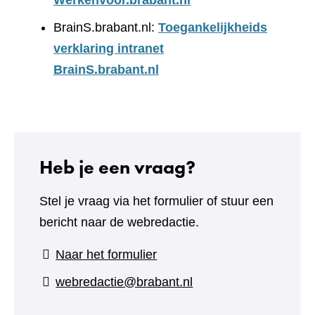
Werkenvoor.brabant.nl
BrainS.brabant.nl:
Toegankelijkheids
verklaring intranet
BrainS.brabant.nl
Heb je een vraag?
Stel je vraag via het formulier of stuur een
bericht naar de webredactie.
(verwijst
Naar het formulier
naar
webredactie@brabant.nl
een