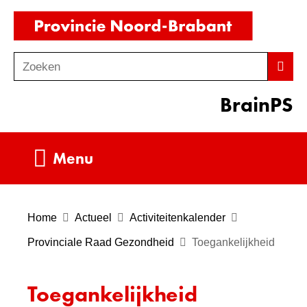
Ga
(naar
naar
homepag
de
Zoeken
Z
Zoek
inhoud
o
BrainPS
e
k
e
Uitklappen
Menu
n
Home
Actueel
Activiteitenkalender
Provinciale Raad Gezondheid
Toegankelijkheid
Toegankelijkheid