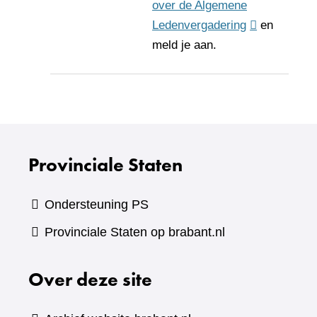
over de Algemene
Ledenvergadering
(verwijst
en
meld je aan.
naar
een
andere
website)
Provinciale Staten
Ondersteuning PS
Provinciale Staten op brabant.nl
Over deze site