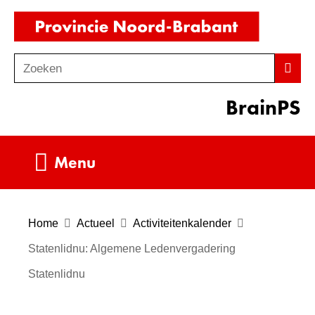
Ga
(naar
naar
homepag
de
Zoeken
Z
Zoek
inhoud
o
BrainPS
e
k
e
Uitklappen
Menu
n
Home
Actueel
Activiteitenkalender
Statenlidnu: Algemene Ledenvergadering
Statenlidnu