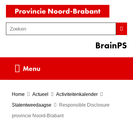
Ga
(naar
naar
homepag
de
Zoeken
Z
Zoek
inhoud
o
BrainPS
e
k
e
Uitklappen
Menu
n
Home
Actueel
Activiteitenkalender
Statentweedaagse
Responsible Disclosure
provincie Noord-Brabant