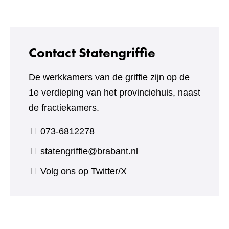
andere
website)
Contact Statengriffie
De werkkamers van de griffie zijn op de
1e verdieping van het provinciehuis, naast
de fractiekamers.
073-6812278
statengriffie@brabant.nl
(verwijst
Volg ons op Twitter/X
naar
een
andere