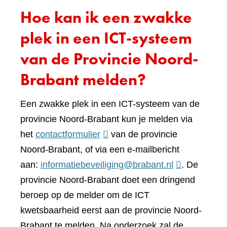
Hoe kan ik een zwakke
plek in een ICT-systeem
van de Provincie Noord-
Brabant melden?
Een zwakke plek in een ICT-systeem van de
provincie Noord-Brabant kun je melden via
(verwijst
het
contactformulier
van de provincie
naar
Noord-Brabant, of via een e-mailbericht
een
aan:
informatiebeveiliging@brabant.nl
. De
andere
provincie Noord-Brabant doet een dringend
website)
beroep op de melder om de ICT
kwetsbaarheid eerst aan de provincie Noord-
Brabant te melden. Na onderzoek zal de