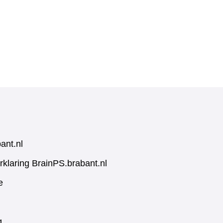
ant.nl
rklaring BrainPS.brabant.nl
e
g