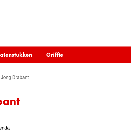
Ga
naar
e)
de
inhoud
tatenstukken
Griffie
 Jong Brabant
bant
genda