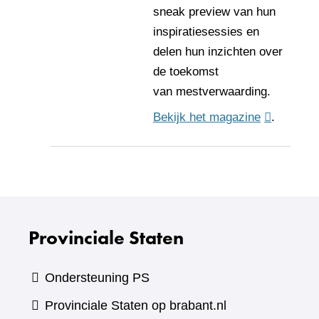
sneak preview van hun
inspiratiesessies en
delen hun inzichten over
de toekomst
van mestverwaarding.
Bekijk het magazine
(verwijst
.
naar
een
andere
website)
Provinciale Staten
Ondersteuning PS
Provinciale Staten op brabant.nl