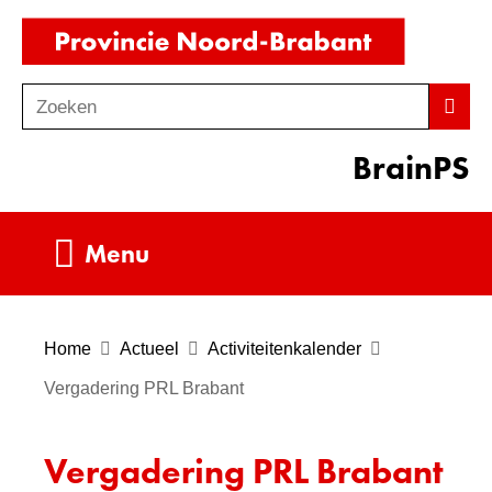
Ga
(naar
naar
homepag
de
Zoeken
Z
Zoek
inhoud
o
BrainPS
e
k
e
Uitklappen
Menu
n
Home
Actueel
Activiteitenkalender
Vergadering PRL Brabant
Vergadering PRL Brabant