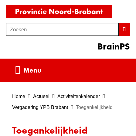
Ga
(naar
naar
homepag
de
Zoeken
Z
Zoek
inhoud
o
BrainPS
e
k
e
Uitklappen
Menu
n
Home
Actueel
Activiteitenkalender
Vergadering YPB Brabant
Toegankelijkheid
Toegankelijkheid