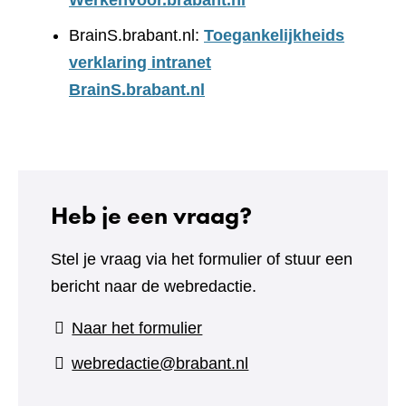
Werkenvoor.brabant.nl
BrainS.brabant.nl:
Toegankelijkheids
verklaring intranet
BrainS.brabant.nl
Heb je een vraag?
Stel je vraag via het formulier of stuur een
bericht naar de webredactie.
(verwijst
Naar het formulier
naar
webredactie@brabant.nl
een