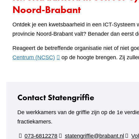
Noord-Brabant
Ontdek je een kwetsbaarheid in een ICT-Systeem w
provincie Noord-Brabant valt? Benader dan eerst de
Reageert de betreffende organisatie niet of niet g
(verwijst
Centrum (NCSC)
op de hoogte brengen. Zij zulle
naar
een
andere
website)
Contact Statengriffie
De werkkamers van de griffie zijn op de 1e verdi
fractiekamers.
073-6812278
statengriffie@brabant.nl
Vol