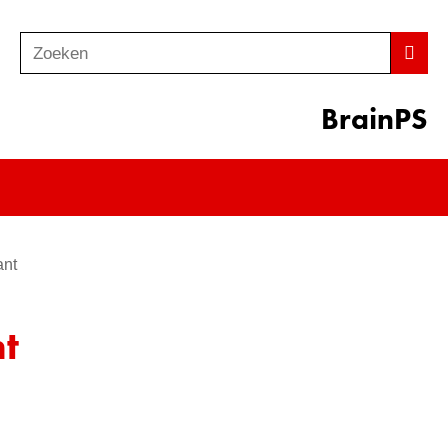
Zoeken
Z
Zoek
o
e
BrainPS
k
e
n
ant
t