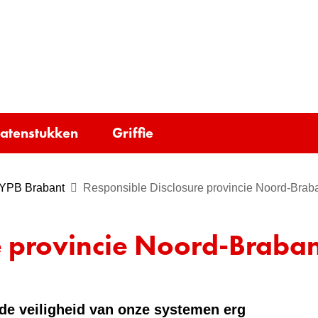
Ga
naar
e)
de
inhoud
tatenstukken
Griffie
 YPB Brabant
Responsible Disclosure provincie Noord-Brab
e provincie Noord-Braban
 de veiligheid van onze systemen erg