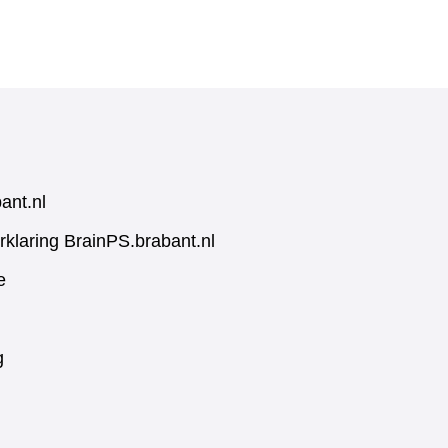
ant.nl
rklaring BrainPS.brabant.nl
e
g