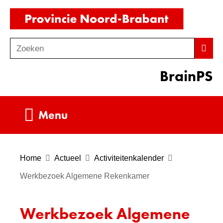
Ga
(naar
naar
homepag
de
Zoeken
Z
Zoek
inhoud
o
BrainPS
e
k
e
Uitklappen
Menu
n
Home
Actueel
Activiteitenkalender
Werkbezoek Algemene Rekenkamer
Werkbezoek Algemene