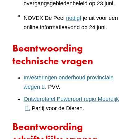
overgangsgebiedenbeleid op 23 juni.
NOVEX De Peel
nodigt
je uit voor een
online informatieavond op 24 juni.
Beantwoording
technische vragen
Investeringen onderhoud provinciale
(verwijst
wegen
, PVV.
naar
(verwijst
Ontwerptafel Powerport regio Moerdijk
een
naar
, Partij voor de Dieren.
andere
een
Beantwoording
website)
andere
website