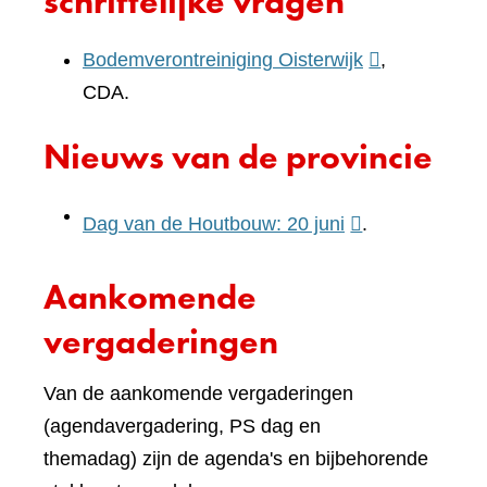
schriftelijke vragen
(verwijst
Bodemverontreiniging Oisterwijk
,
naar
CDA.
een
Nieuws van de provincie
andere
website)
(verwijst
Dag van de Houtbouw: 20 juni
.
naar
Aankomende
een
andere
vergaderingen
website)
Van de aankomende vergaderingen
(agendavergadering, PS dag en
themadag) zijn de agenda's en bijbehorende