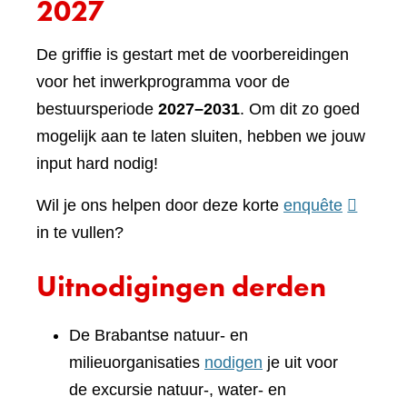
2027
De griffie is gestart met de voorbereidingen
voor het inwerkprogramma voor de
bestuursperiode
2027–2031
. Om dit zo goed
mogelijk aan te laten sluiten, hebben we jouw
input hard nodig!
(verwijst
Wil je ons helpen door deze korte
enquête
naar
in te vullen?
een
Uitnodigingen derden
andere
website)
De Brabantse natuur- en
milieuorganisaties
nodigen
je uit voor
de excursie natuur-, water- en