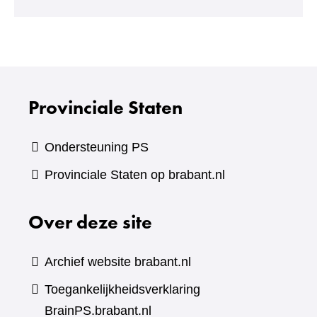
naar
een
andere
website)
Provinciale Staten
Ondersteuning PS
Provinciale Staten op brabant.nl
Over deze site
Archief website brabant.nl
Toegankelijkheidsverklaring
BrainPS.brabant.nl