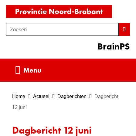
Ga
(naar
naar
homepag
de
Zoeken
Z
Zoek
inhoud
o
BrainPS
e
k
e
Uitklappen
Menu
n
Home
Actueel
Dagberichten
Dagbericht
12 juni
Dagbericht 12 juni