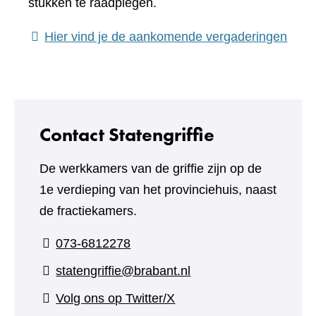
stukken te raadplegen.
(verw
Hier vind je de aankomende vergaderingen
naar
een
ande
webs
Contact Statengriffie
De werkkamers van de griffie zijn op de
1e verdieping van het provinciehuis, naast
de fractiekamers.
073-6812278
statengriffie@brabant.nl
(verwijst
Volg ons op Twitter/X