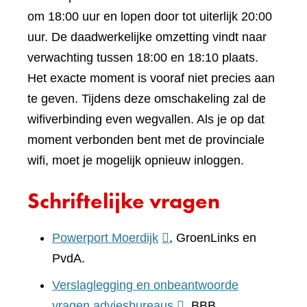
om 18:00 uur en lopen door tot uiterlijk 20:00
uur. De daadwerkelijke omzetting vindt naar
verwachting tussen 18:00 en 18:10 plaats.
Het exacte moment is vooraf niet precies aan
te geven. Tijdens deze omschakeling zal de
wifiverbinding even wegvallen. Als je op dat
moment verbonden bent met de provinciale
wifi, moet je mogelijk opnieuw inloggen.
Schriftelijke vragen
(verwijst
Powerport Moerdijk
, GroenLinks en
naar
PvdA.
een
Verslaglegging en onbeantwoorde
andere
(verwijst
vragen adviesbureaus
, BBB.