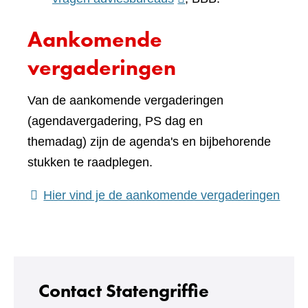
website)
naar
Aankomende
een
andere
vergaderingen
website)
Van de aankomende vergaderingen
(agendavergadering, PS dag en
themadag) zijn de agenda's en bijbehorende
stukken te raadplegen.
(verw
Hier vind je de aankomende vergaderingen
naar
een
ande
webs
Contact Statengriffie