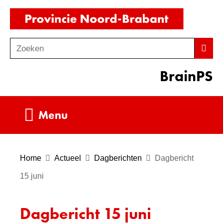
Ga
(naar
naar
homepag
de
Zoeken
Z
Zoek
inhoud
o
BrainPS
e
k
e
Uitklappen
Menu
n
Home
Actueel
Dagberichten
Dagbericht
15 juni
Dagbericht 15 juni