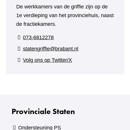
De werkkamers van de griffie zijn op de
1e verdieping van het provinciehuis, naast
de fractiekamers.
073-6812278
statengriffie@brabant.nl
(verwijst
Volg ons op Twitter/X
naar
een
andere
website)
Provinciale Staten
Ondersteuning PS