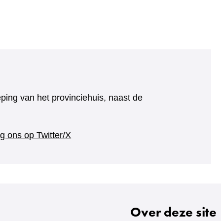
ijst
re
ite)
eping van het provinciehuis, naast de
(verwijst
g ons op Twitter/X
naar
een
andere
website)
Over deze site