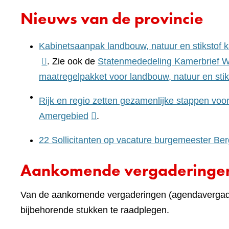
naar
Nieuws van de provincie
een
andere
Kabinetsaanpak landbouw, natuur en stikstof kan
website)
. Zie ook de
Statenmededeling Kamerbrief We
maatregelpakket voor landbouw, natuur en stik
Rijk en regio zetten gezamenlijke stappen voor
(verwijst
Amergebied
.
naar
22 Sollicitanten op vacature burgemeester Ber
een
andere
Aankomende vergaderinge
website)
Van de aankomende vergaderingen (agendavergade
bijbehorende stukken te raadplegen.