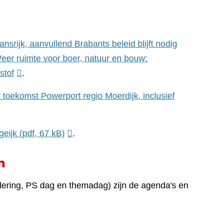
(verwijst
srijk, aanvullend Brabants beleid blijft nodig
naar
er ruimte voor boer, natuur en bouw:
(verwijst
een
stof
.
naar
andere
 toekomst Powerport regio Moerdijk, inclusief
een
website)
andere
website)
geijk
(pdf, 67 kB)
.
n
ring, PS dag en themadag) zijn de agenda's en