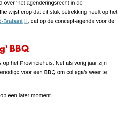
naar
over ‘het agenderingsrecht in de
een
ffie wijst erop dat dit stuk betrekking heeft op het
(verwijst
andere
rd-Brabant
, dat op de concept-agenda voor de
naar
website)
een
ug' BBQ
andere
website)
p het Provinciehuis. Net als vorig jaar zijn
tgenodigd voor een BBQ om collega's weer te
 op een later moment.