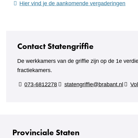
(verw
Hier vind je de aankomende vergaderingen
naar
een
ande
webs
Contact Statengriffie
De werkkamers van de griffie zijn op de 1e verdi
fractiekamers.
073-6812278
statengriffie@brabant.nl
Vol
Provinciale Staten