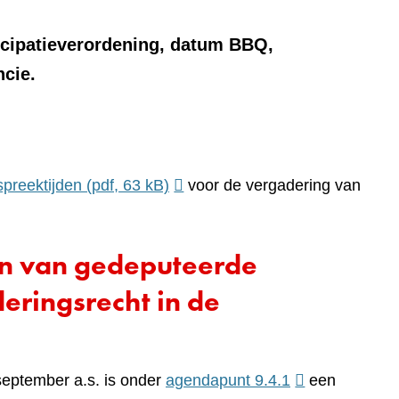
cipatieverordening, datum BBQ,
ncie.
spreektijden
(pdf, 63 kB)
voor de vergadering van
en van gedeputeerde
ringsrecht in de
(verwijst
september a.s. is onder
agendapunt 9.4.1
een