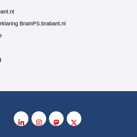
ant.nl
rklaring BrainPS.brabant.nl
e
g
V
o
LinkedIn
Instagram
Mastodon
X
l