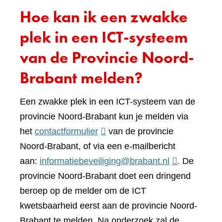
Hoe kan ik een zwakke
plek in een ICT-systeem
van de Provincie Noord-
Brabant melden?
Een zwakke plek in een ICT-systeem van de
provincie Noord-Brabant kun je melden via
(verwijst
het
contactformulier
van de provincie
naar
Noord-Brabant, of via een e-mailbericht
een
aan:
informatiebeveiliging@brabant.nl
. De
andere
provincie Noord-Brabant doet een dringend
website)
beroep op de melder om de ICT
kwetsbaarheid eerst aan de provincie Noord-
Brabant te melden. Na onderzoek zal de