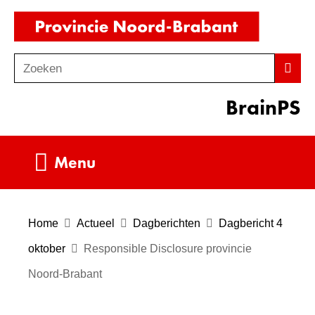
Ga
(naar
naar
homepag
de
Zoeken
Z
Zoek
inhoud
o
BrainPS
e
k
e
Uitklappen
Menu
n
Home
Actueel
Dagberichten
Dagbericht 4
oktober
Responsible Disclosure provincie
Noord-Brabant