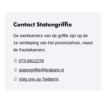
andere
website)
Contact Statengriffie
De werkkamers van de griffie zijn op de
1e verdieping van het provinciehuis, naast
de fractiekamers.
073-6812278
statengriffie@brabant.nl
(verwijst
Volg ons op Twitter/X
naar
een
andere