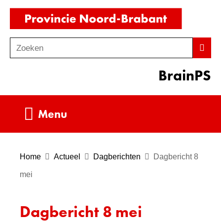
Ga
(naar
naar
homepag
de
Zoeken
Z
Zoek
inhoud
o
BrainPS
e
k
e
Uitklappen
Menu
n
Home
Actueel
Dagberichten
Dagbericht 8
mei
Dagbericht 8 mei