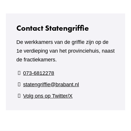
een
ande
webs
Contact Statengriffie
De werkkamers van de griffie zijn op de
1e verdieping van het provinciehuis, naast
de fractiekamers.
073-6812278
statengriffie@brabant.nl
(verwijst
Volg ons op Twitter/X
naar
een
andere
website)