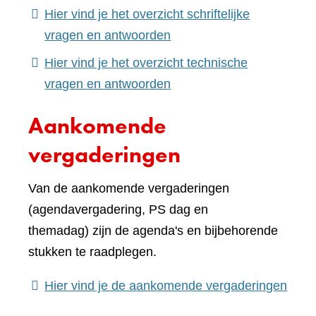
Hier vind je het overzicht schriftelijke
(verwijst
vragen en antwoorden
naar
Hier vind je het overzicht technische
een
(verwijst
vragen en antwoorden
andere
naar
Aankomende
website)
een
andere
vergaderingen
website)
Van de aankomende vergaderingen
(agendavergadering, PS dag en
themadag) zijn de agenda's en bijbehorende
stukken te raadplegen.
(verw
Hier vind je de aankomende vergaderingen
naar