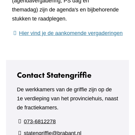
(agendavergadering, PS dag en
themadag) zijn de agenda's en bijbehorende
stukken te raadplegen.
(verw
Hier vind je de aankomende vergaderingen
naar
een
ande
webs
Contact Statengriffie
De werkkamers van de griffie zijn op de
1e verdieping van het provinciehuis, naast
de fractiekamers.
073-6812278
statengriffie@brabant.nl