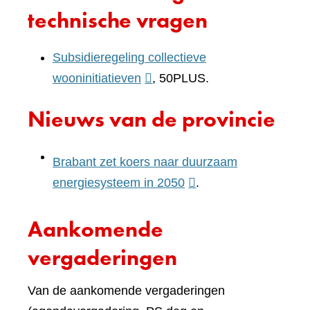
andere
technische vragen
website)
Subsidieregeling collectieve
(verwijst
wooninitiatieven
, 50PLUS.
naar
Nieuws van de provincie
een
andere
website)
Brabant zet koers naar duurzaam
(verwijst
energiesysteem in 2050
.
naar
Aankomende
een
andere
vergaderingen
website)
Van de aankomende vergaderingen