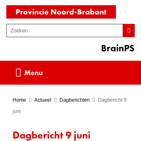
Ga
(naar
naar
homepag
de
Zoeken
Z
Zoek
inhoud
o
BrainPS
e
k
e
Uitklappen
Menu
n
Home
Actueel
Dagberichten
Dagbericht 9
juni
Dagbericht 9 juni