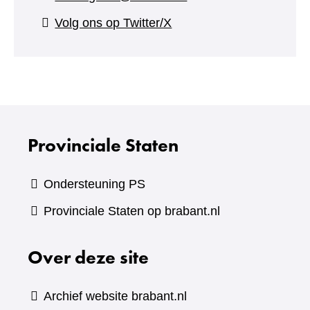
(verwijst
Volg ons op Twitter/X
naar
een
andere
website)
Provinciale Staten
Ondersteuning PS
Provinciale Staten op brabant.nl
Over deze site
Archief website brabant.nl