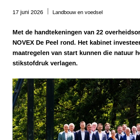
Bevat
17 juni 2026
Landbouw en voedsel
visueel
element:
Met de handtekeningen van 22 overheidso
Foto
NOVEX De Peel rond. Het kabinet investeer
maatregelen van start kunnen die natuur h
stikstofdruk verlagen.