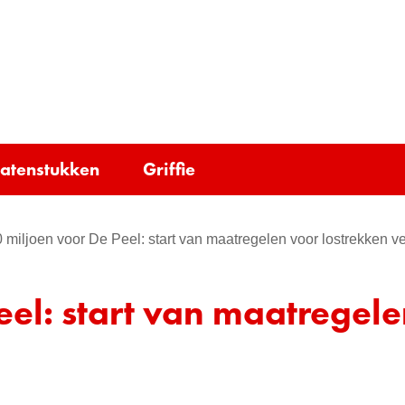
Ga
naar
e)
de
inhoud
tatenstukken
Griffie
 miljoen voor De Peel: start van maatregelen voor lostrekken 
el: start van maatregele