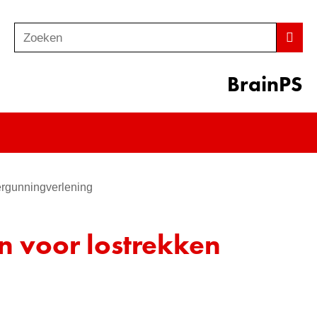
Zoeken
Z
Zoek
o
e
BrainPS
k
e
n
vergunningverlening
n voor lostrekken