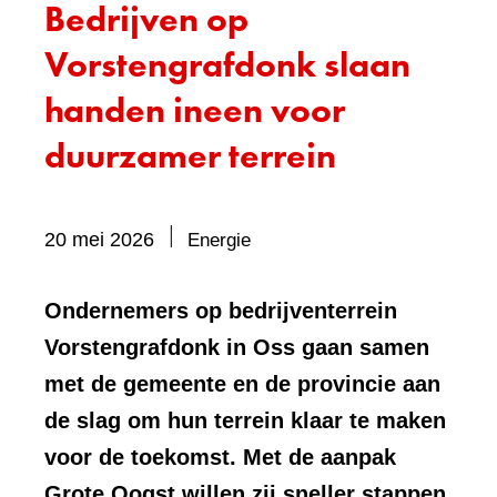
Bedrijven op
Vorstengrafdonk slaan
handen ineen voor
duurzamer terrein
Bevat
20 mei 2026
Energie
visueel
element:
Ondernemers op bedrijventerrein
Foto
Vorstengrafdonk in Oss gaan samen
met de gemeente en de provincie aan
de slag om hun terrein klaar te maken
voor de toekomst. Met de aanpak
Grote Oogst willen zij sneller stappen