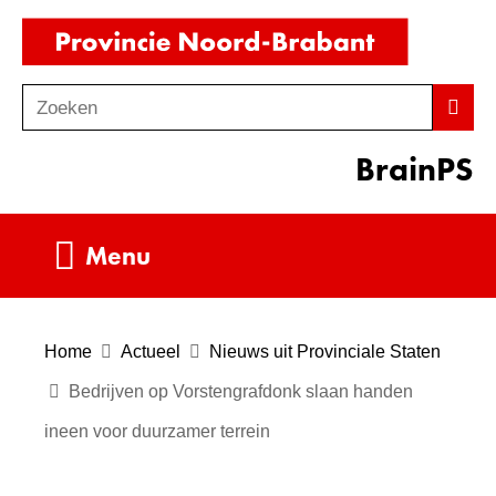
Ga
(naar
naar
homepag
de
Zoeken
Z
Zoek
inhoud
o
BrainPS
e
k
e
Uitklappen
Menu
n
Home
Actueel
Nieuws uit Provinciale Staten
Bedrijven op Vorstengrafdonk slaan handen
ineen voor duurzamer terrein