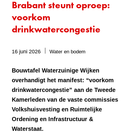
Brabant steunt oproep:
voorkom
drinkwatercongestie
Bevat
16 juni 2026
Water en bodem
visueel
element:
Bouwtafel Waterzuinige Wijken
Foto
overhandigt het manifest: “voorkom
drinkwatercongestie” aan de Tweede
Kamerleden van de vaste commissies
Volkshuisvesting en Ruimtelijke
Ordening en Infrastructuur &
Waterstaat.