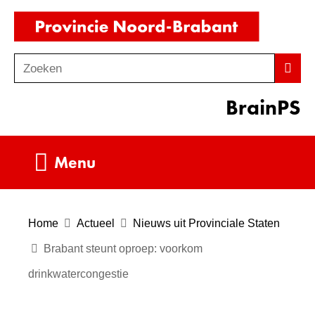
Ga
(naar
naar
homepag
de
Zoeken
Z
Zoek
inhoud
o
BrainPS
e
k
e
Uitklappen
Menu
n
Home
Actueel
Nieuws uit Provinciale Staten
Brabant steunt oproep: voorkom
drinkwatercongestie