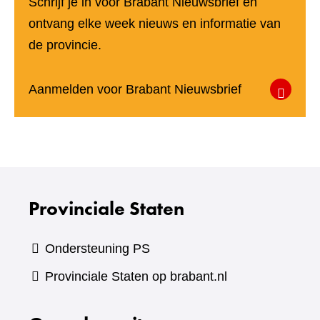
Schrijf je in voor Brabant Nieuwsbrief en
ontvang elke week nieuws en informatie van
de provincie.
(verwijst
Aanmelden voor Brabant Nieuwsbrief
naar
een
andere
website)
Provinciale Staten
Ondersteuning PS
Provinciale Staten op brabant.nl