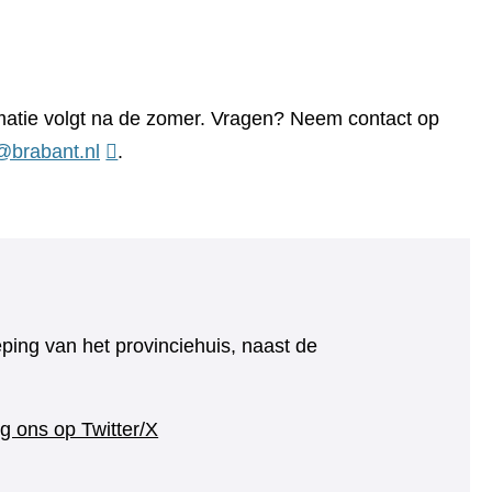
rmatie volgt na de zomer. Vragen? Neem contact op
d@brabant.nl
.
eping van het provinciehuis, naast de
(verwijst
g ons op Twitter/X
naar