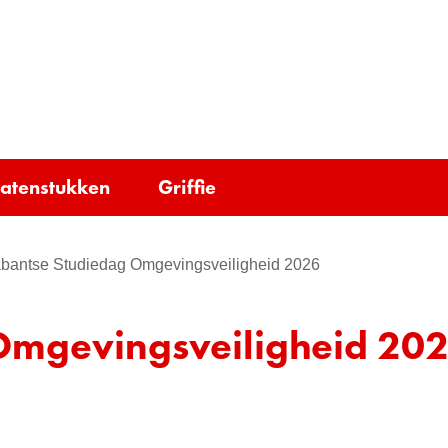
Ga
naar
e)
de
inhoud
tatenstukken
Griffie
bantse Studiedag Omgevingsveiligheid 2026
Omgevingsveiligheid 20