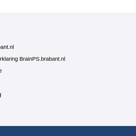
ant.nl
rklaring BrainPS.brabant.nl
e
g