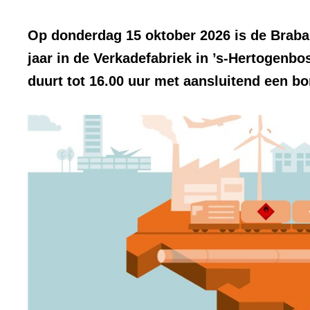
visueel
element:
Op donderdag 15 oktober 2026 is de Braba
Foto
jaar in de Verkadefabriek in ’s-Hertogenb
duurt tot 16.00 uur met aansluitend een bor