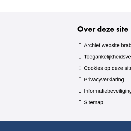
een
andere
website)
Over deze site
Archief website brab
Toegankelijkheidsve
Cookies op deze sit
Privacyverklaring
Informatiebeveiligin
Sitemap