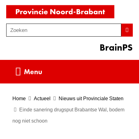
Ga
(naar
naar
homepag
de
Zoeken
Z
Zoek
inhoud
o
BrainPS
e
k
e
Uitklappen
Menu
n
Home
Actueel
Nieuws uit Provinciale Staten
Einde sanering drugsput Brabantse Wal, bodem
nog niet schoon