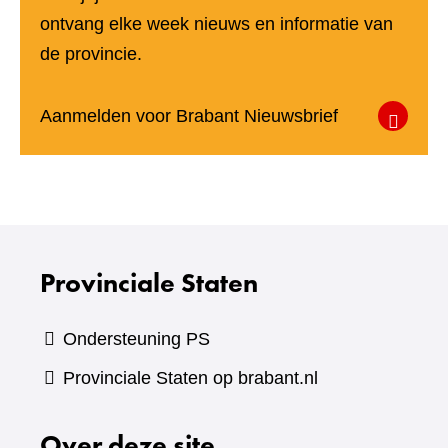
ontvang elke week nieuws en informatie van
de provincie.
(verwijst
Aanmelden voor Brabant Nieuwsbrief
naar
een
andere
website)
Provinciale Staten
Ondersteuning PS
Provinciale Staten op brabant.nl
Over deze site