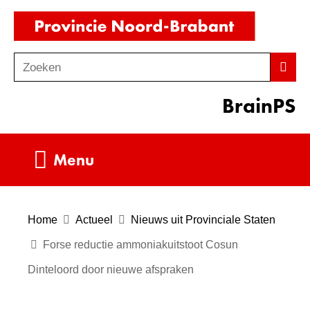
Ga
(naar
naar
homepag
de
Zoeken
Z
Zoek
inhoud
o
BrainPS
e
k
e
Uitklappen
Menu
n
Home
Actueel
Nieuws uit Provinciale Staten
Forse reductie ammoniakuitstoot Cosun
Dinteloord door nieuwe afspraken