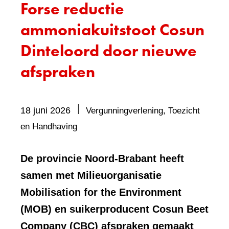
Forse reductie
ammoniakuitstoot Cosun
Dinteloord door nieuwe
afspraken
18 juni 2026
Vergunningverlening, Toezicht
Bevat
en Handhaving
visueel
element:
De provincie Noord-Brabant heeft
Foto
samen met Milieuorganisatie
Mobilisation for the Environment
(MOB) en suikerproducent Cosun Beet
Company (CBC) afspraken gemaakt