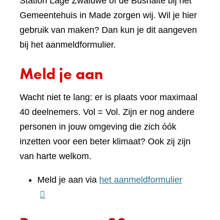
Station Lage Zwaluwe of de Bushalte bij het
Gemeentehuis in Made zorgen wij. Wil je hier
gebruik van maken? Dan kun je dit aangeven
bij het aanmeldformulier.
Meld je aan
Wacht niet te lang: er is plaats voor maximaal
40 deelnemers. Vol = Vol. Zijn er nog andere
personen in jouw omgeving die zich óók
inzetten voor een beter klimaat? Ook zij zijn
van harte welkom.
(verwijst
Meld je aan via
het aanmeldformulier
naar
een