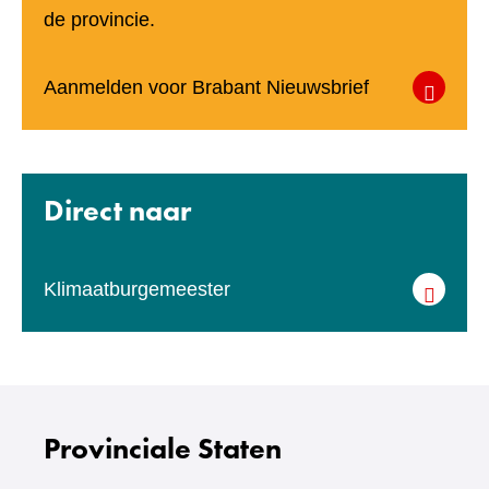
de provincie.
(verwijst
Aanmelden voor Brabant Nieuwsbrief
naar
een
andere
Direct naar
website)
Klimaatburgemeester
Provinciale Staten