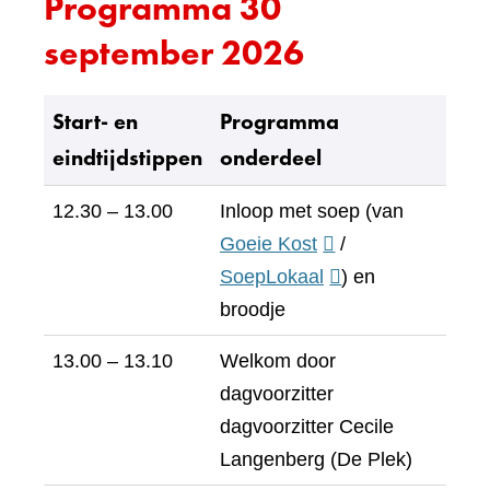
Programma 30
andere
website)
september 2026
Start- en
Programma
eindtijdstippen
onderdeel
12.30 – 13.00
Inloop met soep (van
Goeie Kost
(verwijst
/
SoepLokaal
naar
(verwijst
) en
broodje
een
naar
andere
een
13.00 – 13.10
Welkom door
website)
andere
dagvoorzitter
website)
dagvoorzitter Cecile
Langenberg (De Plek)