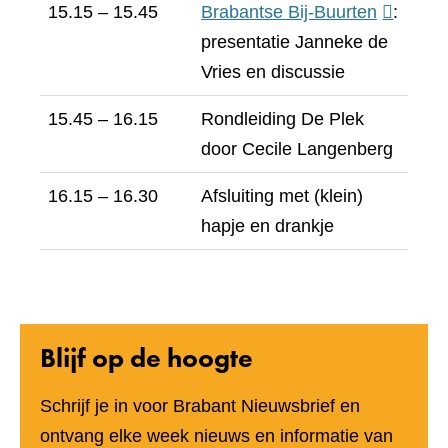
15.15 – 15.45
Brabantse Bij-Buurten
(verwijst
:
presentatie Janneke de
naar
Vries en discussie
een
andere
15.45 – 16.15
Rondleiding De Plek
website)
door Cecile Langenberg
16.15 – 16.30
Afsluiting met (klein)
hapje en drankje
Blijf op de hoogte
Schrijf je in voor Brabant Nieuwsbrief en
ontvang elke week nieuws en informatie van