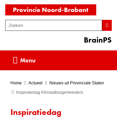
Ga
(naar
naar
homepag
de
Zoeken
Z
Zoek
inhoud
o
BrainPS
e
k
e
Uitklappen
Menu
n
Home
Actueel
Nieuws uit Provinciale Staten
Inspiratiedag Klimaatburgemeesters
Inspiratiedag