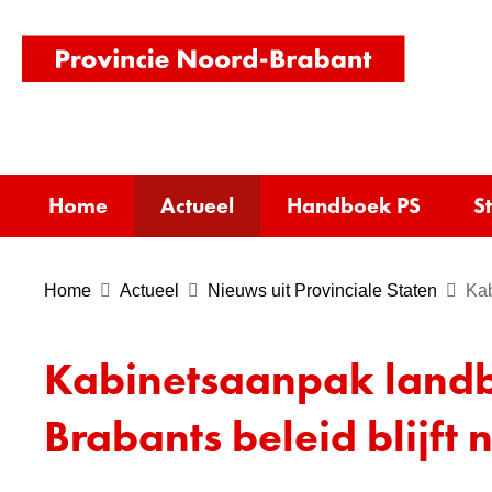
(naar
homepag
Home
Actueel
Handboek PS
S
Home
Actueel
Nieuws uit Provinciale Staten
Kab
Kabinetsaanpak landbo
Brabants beleid blijft 