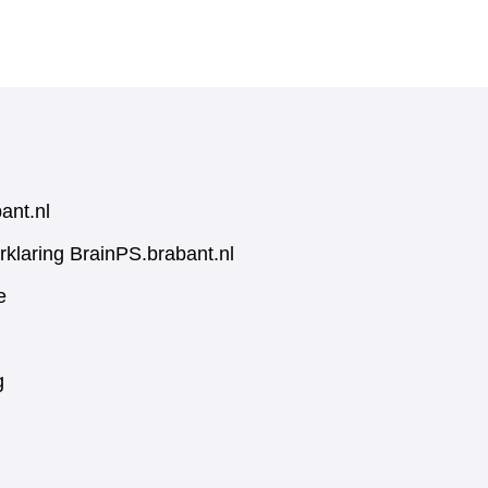
ant.nl
rklaring BrainPS.brabant.nl
e
g