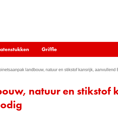
Ga
naar
e)
de
inhoud
tatenstukken
Griffie
inetsaanpak landbouw, natuur en stikstof kansrijk, aanvullend B
uw, natuur en stikstof k
nodig