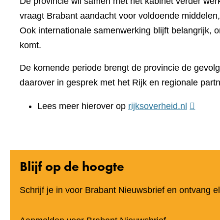
De provincie wil samen met het kabinet verder wer
vraagt Brabant aandacht voor voldoende middelen, 
Ook internationale samenwerking blijft belangrijk, o
komt.
De komende periode brengt de provincie de gevolge
daarover in gesprek met het Rijk en regionale partn
(verwijst
Lees meer hierover op
rijksoverheid.nl
naar
een
andere
Blijf op de hoogte
website)
Schrijf je in voor Brabant Nieuwsbrief en ontvang 