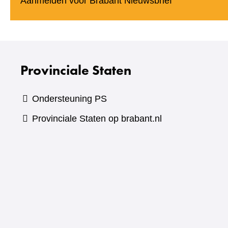
(verwijst
Aanmelden voor Brabant Nieuwsbrief
naar
een
andere
website)
Provinciale Staten
Ondersteuning PS
Provinciale Staten op brabant.nl