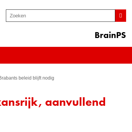
Zoeken
Z
Zoek
o
e
BrainPS
k
e
n
rabants beleid blijft nodig
ansrijk, aanvullend