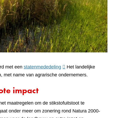
(verwijst
erd met een
statenmededeling
Het landelijke
naar
nen, met name van agrarische ondernemers.
een
ote impact
andere
website)
t maatregelen om de stikstofuitstoot te
 gaat onder meer om zonering rond Natura 2000-