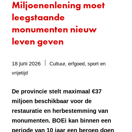
Miljoenenlening moet
leegstaande
monumenten nieuw
leven geven
18 juni 2026
Cultuur, erfgoed, sport en
Bevat
vrijetijd
visueel
element:
De provincie stelt maximaal €37
Foto
miljoen beschikbaar voor de
restauratie en herbestemming van
monumenten. BOEi kan binnen een
periode van 10 jaar een beroep doen