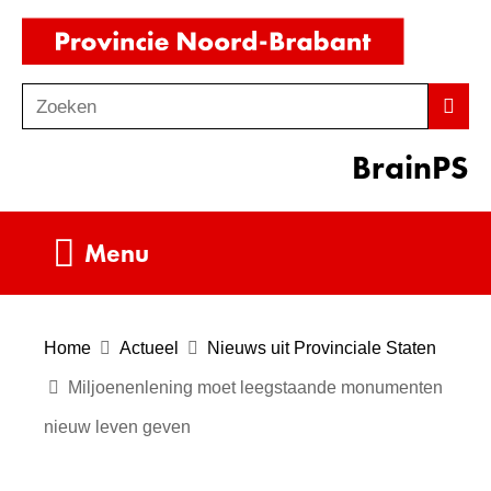
Ga
(naar
naar
homepag
de
Zoeken
Z
Zoek
inhoud
o
BrainPS
e
k
e
Uitklappen
Menu
n
Home
Actueel
Nieuws uit Provinciale Staten
Miljoenenlening moet leegstaande monumenten
nieuw leven geven