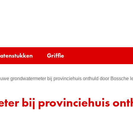
Ga
naar
e)
de
inhoud
tatenstukken
Griffie
uwe grondwatermeter bij provinciehuis onthuld door Bossche l
r bij provinciehuis ont