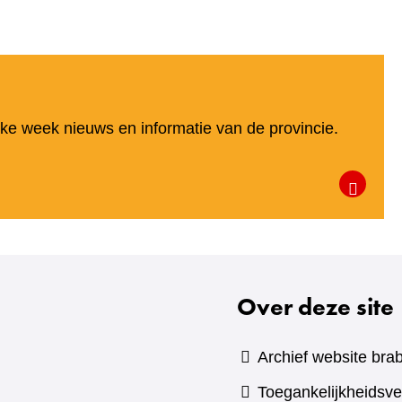
een
andere
website)
elke week nieuws en informatie van de provincie.
Over deze site
Archief website brab
Toegankelijkheidsve