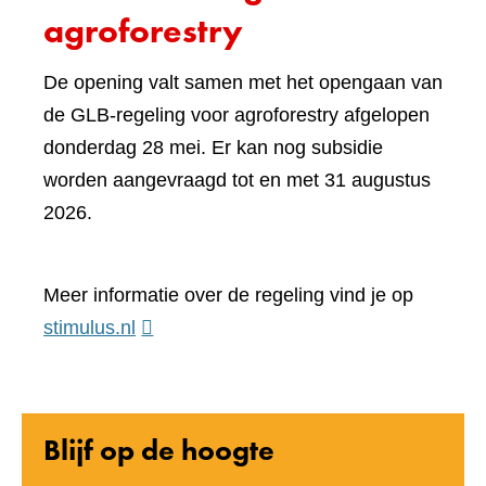
agroforestry
De opening valt samen met het opengaan van
de GLB-regeling voor agroforestry afgelopen
donderdag 28 mei. Er kan nog subsidie
worden aangevraagd tot en met 31 augustus
2026.
Meer informatie over de regeling vind je op
(verwijst
stimulus.nl
naar
een
andere
Blijf op de hoogte
website)