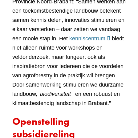
Provincie Noord-Brabant: “Samen werken aan
een toekomstbestendige landbouw betekent
samen kennis delen, innovaties stimuleren en
elkaar versterken – daar zetten we vandaag
(verwijst
een mooie stap in. Het
kenniscentrum
biedt
naar
niet alleen ruimte voor workshops en
een
veldonderzoek, maar fungeert ook als
andere
inspiratiebron voor iedereen die de voordelen
website)
van agroforestry in de praktijk wil brengen.
Door samenwerking stimuleren we duurzame
landbouw,
biodiversiteit
en een robuust en
klimaatbestendig landschap in Brabant.”
Openstelling
subsidiereling