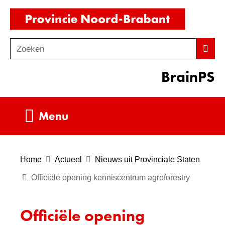
Ga
(naar
naar
homepag
de
Zoeken
Z
Zoek
inhoud
o
BrainPS
e
k
e
Uitklappen
Menu
n
Home
Actueel
Nieuws uit Provinciale Staten
Officiële opening kenniscentrum agroforestry
Officiële opening