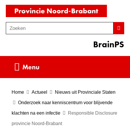
Ga
(naar
naar
homepag
de
Zoeken
Z
Zoek
inhoud
o
BrainPS
e
k
e
Uitklappen
Menu
n
Home
Actueel
Nieuws uit Provinciale Staten
Onderzoek naar kenniscentrum voor blijvende
klachten na een infectie
Responsible Disclosure
provincie Noord-Brabant