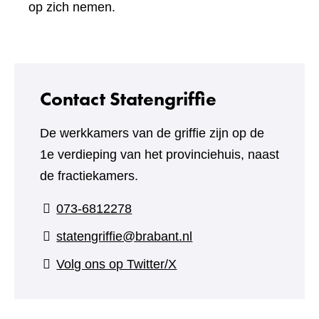
een
op zich nemen.
andere
website)
Contact Statengriffie
De werkkamers van de griffie zijn op de
1e verdieping van het provinciehuis, naast
de fractiekamers.
073-6812278
statengriffie@brabant.nl
(verwijst
Volg ons op Twitter/X
naar
een