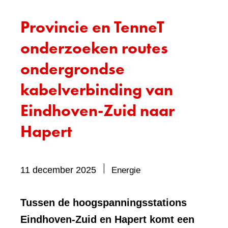
Provincie en TenneT
onderzoeken routes
ondergrondse
kabelverbinding van
Eindhoven-Zuid naar
Hapert
Bevat
11 december 2025
Energie
visueel
element:
Tussen de hoogspanningsstations
Foto
Eindhoven-Zuid en Hapert komt een