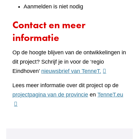
Aanmelden is niet nodig
Contact en meer
informatie
Op de hoogte blijven van de ontwikkelingen in
dit project? Schrijf je in voor de ‘regio
(verwijst
Eindhoven’
nieuwsbrief van TenneT.
naar
Lees meer informatie over dit project op de
een
(verwij
projectpagina van de provincie
en
TenneT.eu
andere
naar
website)
een
ander
websit