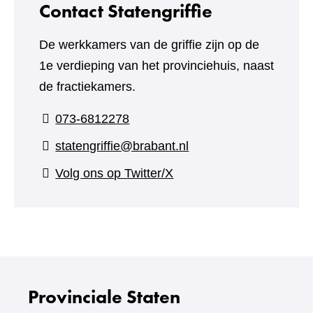
Contact Statengriffie
De werkkamers van de griffie zijn op de
1e verdieping van het provinciehuis, naast
de fractiekamers.
073-6812278
statengriffie@brabant.nl
(verwijst
Volg ons op Twitter/X
naar
een
andere
website)
Provinciale Staten