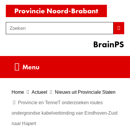
Ga
(naar
naar
homepag
de
Zoeken
Z
Zoek
inhoud
o
BrainPS
e
k
e
Uitklappen
Menu
n
Home
Actueel
Nieuws uit Provinciale Staten
Provincie en TenneT onderzoeken routes
ondergrondse kabelverbinding van Eindhoven-Zuid
naar Hapert