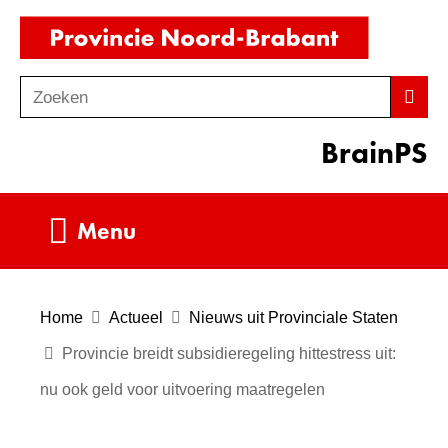
Ga
(naar
naar
homepag
de
Zoeken
Z
Zoek
inhoud
o
BrainPS
e
k
e
Uitklappen
Menu
n
Home
Actueel
Nieuws uit Provinciale Staten
Provincie breidt subsidieregeling hittestress uit:
nu ook geld voor uitvoering maatregelen