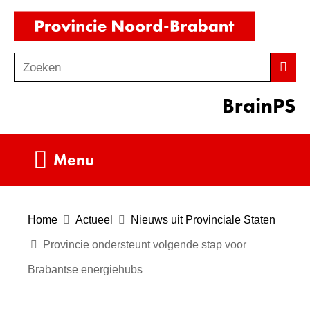
Ga
(naar
naar
homepag
de
Zoeken
Z
Zoek
inhoud
o
BrainPS
e
k
e
Uitklappen
Menu
n
Home
Actueel
Nieuws uit Provinciale Staten
Provincie ondersteunt volgende stap voor
Brabantse energiehubs