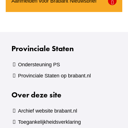
(verwijst
Aanmelden voor Brabant Nieuwsbrief
naar
een
andere
website)
Provinciale Staten
Ondersteuning PS
Provinciale Staten op brabant.nl
Over deze site
Archief website brabant.nl
Toegankelijkheidsverklaring