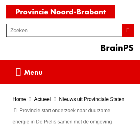
Ga
(naar
naar
homepag
de
Zoeken
Z
Zoek
inhoud
o
BrainPS
e
k
e
Uitklappen
Menu
n
Home
Actueel
Nieuws uit Provinciale Staten
Provincie start onderzoek naar duurzame
energie in De Pielis samen met de omgeving