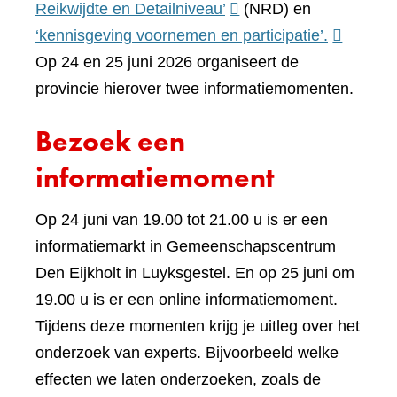
(verwijst
Reikwijdte en Detailniveau’
(NRD) en
naar
(verwijst
‘kennisgeving voornemen en participatie’.
een
naar
Op 24 en 25 juni 2026 organiseert de
andere
een
provincie hierover twee informatiemomenten.
website)
andere
Bezoek een
website)
informatiemoment
Op 24 juni van 19.00 tot 21.00 u is er een
informatiemarkt in Gemeenschapscentrum
Den Eijkholt in Luyksgestel. En op 25 juni om
19.00 u is er een online informatiemoment.
Tijdens deze momenten krijg je uitleg over het
onderzoek van experts. Bijvoorbeeld welke
effecten we laten onderzoeken, zoals de