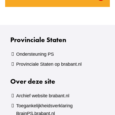
naar
een
andere
website)
Provinciale Staten
Ondersteuning PS
Provinciale Staten op brabant.nl
Over deze site
Archief website brabant.nl
Toegankelijkheidsverklaring
BrainPS.brabant.nl