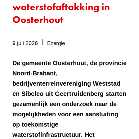
waterstofaftakking in
Oosterhout
Bevat
9 juli 2026
Energie
visueel
element:
De gemeente Oosterhout, de provincie
Foto
Noord-Brabant,
bedrijventerreinvereniging Weststad
en Sibelco uit Geertruidenberg starten
gezamenlijk een onderzoek naar de
mogelijkheden voor een aansluiting
op toekomstige
waterstofinfrastructuur. Het