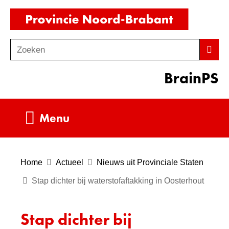
Ga
(naar
naar
homepag
de
Zoeken
Z
Zoek
inhoud
o
BrainPS
e
k
e
Uitklappen
Menu
n
Home
Actueel
Nieuws uit Provinciale Staten
Stap dichter bij waterstofaftakking in Oosterhout
Stap dichter bij