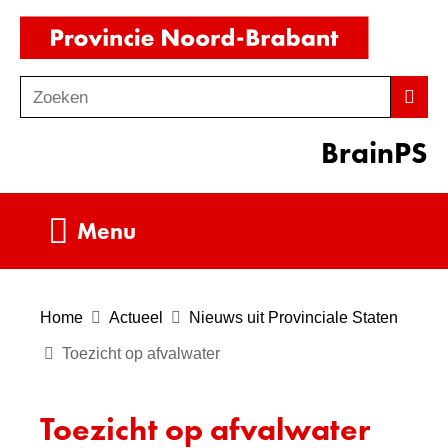
Ga
(naar
naar
homepag
de
Zoeken
Z
Zoek
inhoud
o
BrainPS
e
k
e
Uitklappen
Menu
n
Home
Actueel
Nieuws uit Provinciale Staten
Toezicht op afvalwater
Toezicht op afvalwater