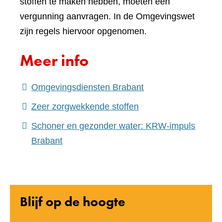
stoffen te maken hebben, moeten een
vergunning aanvragen. In de Omgevingswet
zijn regels hiervoor opgenomen.
Meer info
Omgevingsdiensten Brabant
(verwijst
Zeer zorgwekkende stoffen
naar
Schoner en gezonder water: KRW-impuls
een
Brabant
andere
website)
Blijf op de hoogte