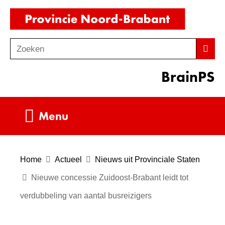
Ga
(naar
naar
homepag
de
Zoeken
Z
Zoek
inhoud
o
BrainPS
e
k
e
Uitklappen
Menu
n
Home
Actueel
Nieuws uit Provinciale Staten
Nieuwe concessie Zuidoost-Brabant leidt tot
verdubbeling van aantal busreizigers