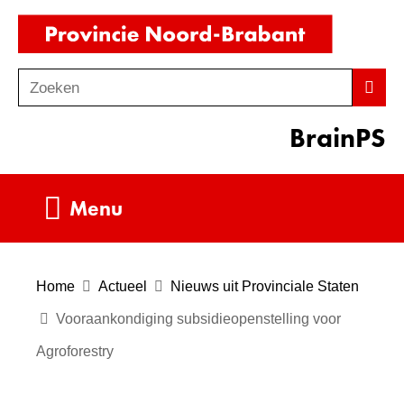
Ga
(naar
naar
homepag
de
Zoeken
Z
Zoek
inhoud
o
BrainPS
e
k
e
Uitklappen
Menu
n
Home
Actueel
Nieuws uit Provinciale Staten
Vooraankondiging subsidieopenstelling voor
Agroforestry