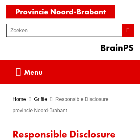
Ga
(naar
naar
homepag
de
Zoeken
Z
Zoek
inhoud
o
BrainPS
e
k
e
Uitklappen
Menu
n
Home
Griffie
Responsible Disclosure
provincie Noord-Brabant
Responsible Disclosure