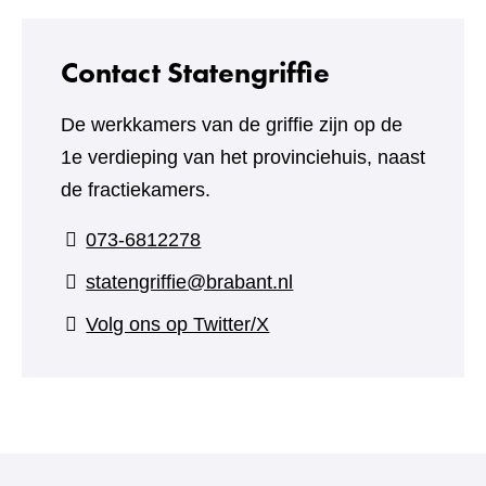
Contact Statengriffie
De werkkamers van de griffie zijn op de
1e verdieping van het provinciehuis, naast
de fractiekamers.
073-6812278
statengriffie@brabant.nl
(verwijst
Volg ons op Twitter/X
naar
een
andere
website)