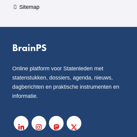
Sitemap
BrainPS
Online platform voor Statenleden met
statenstukken, dossiers, agenda, nieuws,
dagberichten en praktische instrumenten en
informatie.
V
o
LinkedIn
Instagram
Mastodon
X