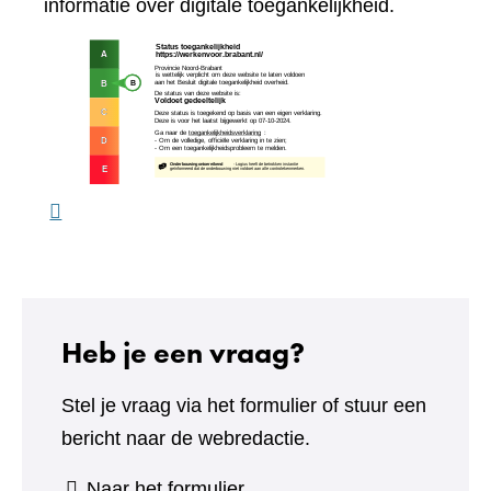
naar
informatie over digitale toegankelijkheid.
een
(verw
andere
naar
website)
een
ande
webs
Heb je een vraag?
Stel je vraag via het formulier of stuur een
bericht naar de webredactie.
(verwijst
Naar het formulier