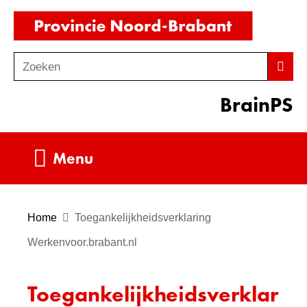
Ga
(naar
naar
homepag
de
Zoeken
Z
Zoek
inhoud
o
BrainPS
e
k
e
Uitklappen
Menu
n
Home
Toegankelijkheidsverklaring
Werkenvoor.brabant.nl
Toegankelijkheidsverklar