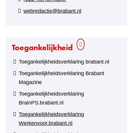
naar
webredactie@brabant.nl
een
andere
website)
Toegankelijkheid
Toegankelijkheidsverklaring brabant.nl
Toegankelijkheidsverklaring Brabant
Magazine
Toegankelijkheidsverklaring
BrainPS.brabant.nl
Toegankelijkheidsverklaring
Werkenvoor.brabant.nl