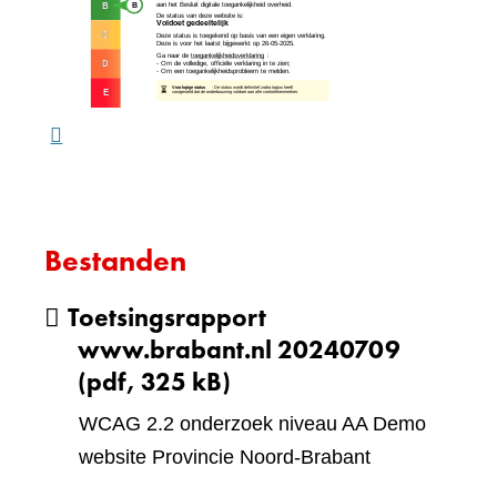
naar
website)
een
ande
webs
Bestanden
Toetsingsrapport
www.brabant.nl 20240709
(pdf, 325 kB)
WCAG 2.2 onderzoek niveau AA Demo
website Provincie Noord-Brabant