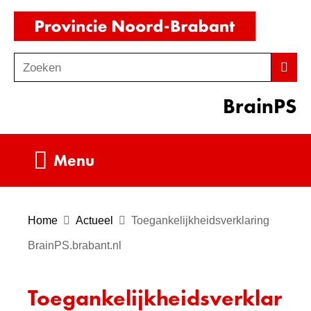
Ga
(naar
naar
homepag
de
Zoeken
Z
Zoek
inhoud
o
BrainPS
e
k
e
Uitklappen
Menu
n
Home
Actueel
Toegankelijkheidsverklaring
BrainPS.brabant.nl
Toegankelijkheidsverklar