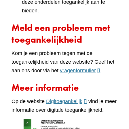
deze onderdelen toegankelijk aan te
bieden.
Meld een probleem met
toegankelijkheid
Kom je een probleem tegen met de
toegankelijkheid van deze website? Geef het
(verwijst
aan ons door via het
vragenformulier
.
naar
Meer informatie
een
andere
(verwijst
Op de website
Digitoegankelijk
vind je meer
website)
naar
informatie over digitale toegankelijkheid.
een
(verw
andere