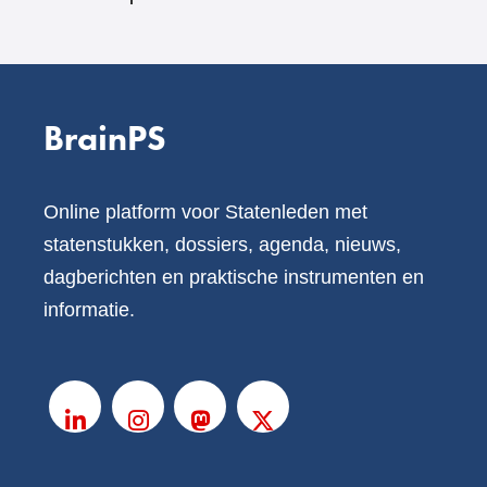
BrainPS
Online platform voor Statenleden met
statenstukken, dossiers, agenda, nieuws,
dagberichten en praktische instrumenten en
informatie.
V
o
LinkedIn
Instagram
Mastodon
X
l