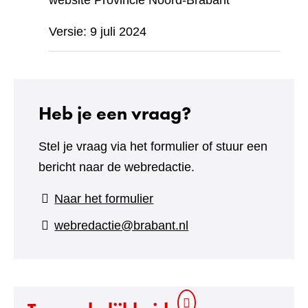
website Provincie Noord-Brabant
Versie: 9 juli 2024
Heb je een vraag?
Stel je vraag via het formulier of stuur een
bericht naar de webredactie.
(verwijst
Naar het formulier
naar
webredactie@brabant.nl
een
andere
website)