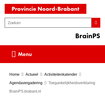
Ga
(naar
naar
homepag
de
Zoeken
Z
Zoek
inhoud
o
BrainPS
e
k
e
Uitklappen
Menu
n
Home
Actueel
Activiteitenkalender
Agendavergadering
Toegankelijkheidsverklaring
BrainPS.brabant.nl