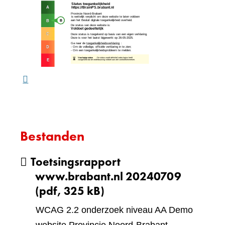
(verw
andere
naar
website)
een
ande
webs
Bestanden
Toetsingsrapport
www.brabant.nl 20240709
(pdf, 325 kB)
WCAG 2.2 onderzoek niveau AA Demo