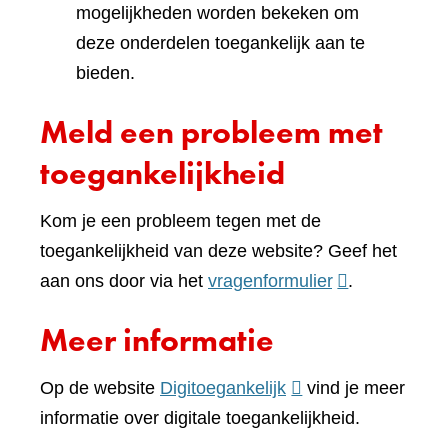
mogelijkheden worden bekeken om
deze onderdelen toegankelijk aan te
bieden.
Meld een probleem met
toegankelijkheid
Kom je een probleem tegen met de
toegankelijkheid van deze website? Geef het
(verwijst
aan ons door via het
vragenformulier
.
naar
Meer informatie
een
andere
(verwijst
Op de website
Digitoegankelijk
vind je meer
website)
naar
informatie over digitale toegankelijkheid.
een