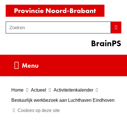
Ga
(naar
naar
homepag
de
Zoeken
Z
Zoek
inhoud
o
BrainPS
e
k
e
Uitklappen
Menu
n
Home
Actueel
Activiteitenkalender
Bestuurlijk werkbezoek aan Luchthaven Eindhoven
Cookies op deze site