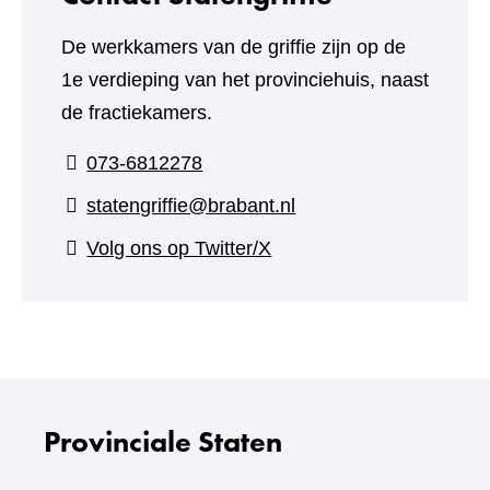
De werkkamers van de griffie zijn op de
1e verdieping van het provinciehuis, naast
de fractiekamers.
073-6812278
statengriffie@brabant.nl
(verwijst
Volg ons op Twitter/X
naar
een
andere
website)
Provinciale Staten