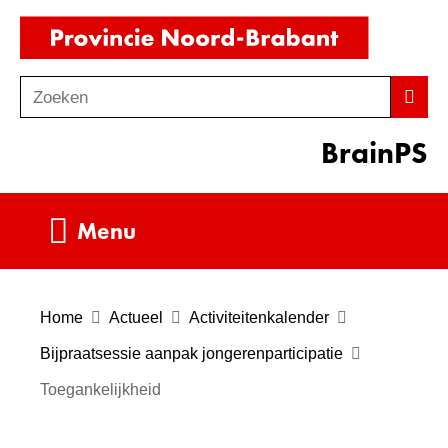
Ga
(naar
naar
homepag
de
Zoeken
Z
Zoek
inhoud
o
BrainPS
e
k
e
Uitklappen
Menu
n
Home
Actueel
Activiteitenkalender
Bijpraatsessie aanpak jongerenparticipatie
Toegankelijkheid