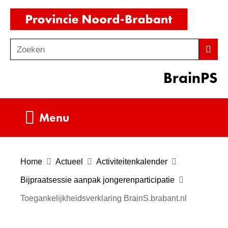
Ga
(naar
naar
homepag
de
Zoeken
Z
Zoek
inhoud
o
BrainPS
e
k
e
Uitklappen
Menu
n
Home
Actueel
Activiteitenkalender
Bijpraatsessie aanpak jongerenparticipatie
Toegankelijkheidsverklaring BrainS.brabant.nl