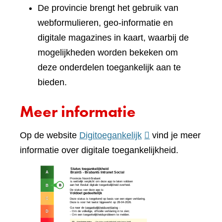
De provincie brengt het gebruik van
webformulieren, geo-informatie en
digitale magazines in kaart, waarbij de
mogelijkheden worden bekeken om
deze onderdelen toegankelijk aan te
bieden.
Meer informatie
(verwijst
Op de website
Digitoegankelijk
vind je meer
naar
informatie over digitale toegankelijkheid.
een
(verw
andere
naar
website)
een
ande