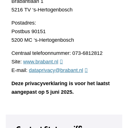
Brabantlaan 1
5216 TV ‘s-Hertogenbosch
Postadres:
Postbus 90151
5200 MC ‘s-Hertogenbosch
Centraal telefoonnummer: 073-6812812
(verwijst
Site:
www.brabant.nl
naar
E-mail:
dataprivacy@brabant.nl
een
Deze privacyverklaring is voor het laatst
andere
aangepast op 5 juni 2025.
website)