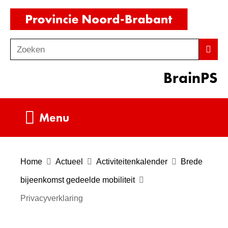
Ga
(naar
naar
homepag
de
Zoeken
Z
Zoek
inhoud
o
BrainPS
e
k
e
Uitklappen
Menu
n
Home
Actueel
Activiteitenkalender
Brede
bijeenkomst gedeelde mobiliteit
Privacyverklaring