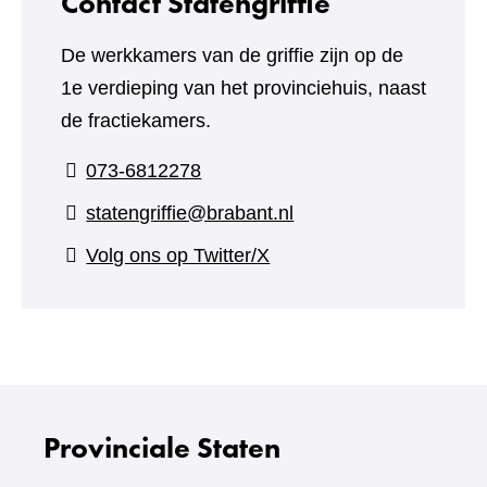
Contact Statengriffie
De werkkamers van de griffie zijn op de
1e verdieping van het provinciehuis, naast
de fractiekamers.
073-6812278
statengriffie@brabant.nl
(verwijst
Volg ons op Twitter/X
naar
een
andere
website)
Provinciale Staten